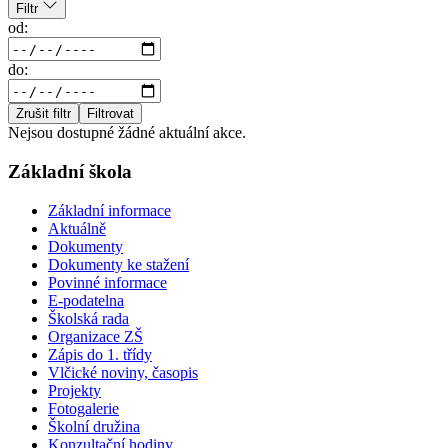
Filtr
od:
do:
Zrušit filtr
Filtrovat
Nejsou dostupné žádné aktuální akce.
Základní škola
Základní informace
Aktuálně
Dokumenty
Dokumenty ke stažení
Povinné informace
E-podatelna
Školská rada
Organizace ZŠ
Zápis do 1. třídy
Vlčické noviny, časopis
Projekty
Fotogalerie
Školní družina
Konzultační hodiny