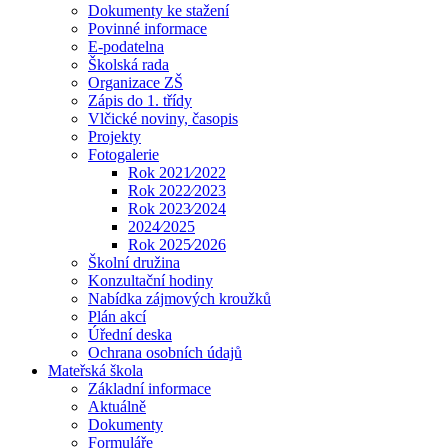
Dokumenty ke stažení
Povinné informace
E-podatelna
Školská rada
Organizace ZŠ
Zápis do 1. třídy
Vlčické noviny, časopis
Projekty
Fotogalerie
Rok 2021⁄2022
Rok 2022⁄2023
Rok 2023⁄2024
2024⁄2025
Rok 2025⁄2026
Školní družina
Konzultační hodiny
Nabídka zájmových kroužků
Plán akcí
Úřední deska
Ochrana osobních údajů
Mateřská škola
Základní informace
Aktuálně
Dokumenty
Formuláře