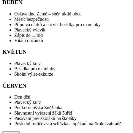
DUBEN
Oslava dne Země – sběr, úklid obce
Měsíc bezpečnosti
Příprava dárků a nácvik besídky pro maminky
Plavecký výcvik
Zápis do 1. tříd
Vítání občánků
KVĚTEN
Plavecký kurz
Besídka pro maminky
Školní výlet-exkurze
ČERVEN
Den dětí
Plavecký kurz
Podkrkonošská Sněženka
Slavnostní vyřazení žáků 5.tříd
Pasování předškoláků na školáky
Poslední rodičovská schůzka a opékání na školní zahradě