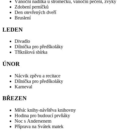
Vánoční nadílka u stromečku, vánoční pečení, zvyky
Zdobení perníčků
Den otevřených dveří
Bruslení
LEDEN
Divadlo
Dílnička pro předškoláky
Tříkrálová sbírka
ÚNOR
Nácvik zpěvu a recitace
Dílnička pro předškoláky
Karneval
BŘEZEN
Měsíc knihy-návštěva knihovny
Hodina pro budoucí prvňáky
Noc s Andersenem
Příprava na Svátek matek