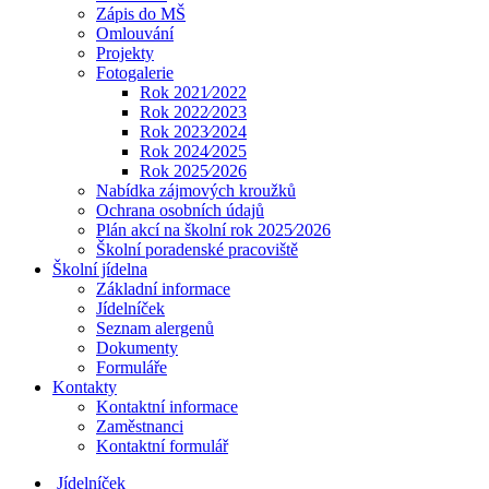
Zápis do MŠ
Omlouvání
Projekty
Fotogalerie
Rok 2021⁄2022
Rok 2022⁄2023
Rok 2023⁄2024
Rok 2024⁄2025
Rok 2025⁄2026
Nabídka zájmových kroužků
Ochrana osobních údajů
Plán akcí na školní rok 2025⁄2026
Školní poradenské pracoviště
Školní jídelna
Základní informace
Jídelníček
Seznam alergenů
Dokumenty
Formuláře
Kontakty
Kontaktní informace
Zaměstnanci
Kontaktní formulář
Jídelníček