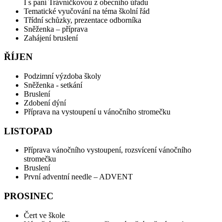
I s paní Trávníčkovou z obecního úřadu
Tematické vyučování na téma školní řád
Třídní schůzky, prezentace odborníka
Sněženka – příprava
Zahájení bruslení
ŘÍJEN
Podzimní výzdoba školy
Sněženka - setkání
Bruslení
Zdobení dýní
Příprava na vystoupení u vánočního stromečku
LISTOPAD
Příprava vánočního vystoupení, rozsvícení vánočního
stromečku
Bruslení
První adventní needle – ADVENT
PROSINEC
Čert ve škole