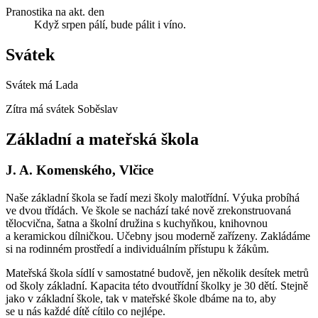
Pranostika na akt. den
Když srpen pálí, bude pálit i víno.
Svátek
Svátek má
Lada
Zítra má svátek
Soběslav
Základní a mateřská škola
J. A. Komenského, Vlčice
Naše základní škola se řadí mezi školy malotřídní. Výuka probíhá
ve dvou třídách. Ve škole se nachází také nově zrekonstruovaná
tělocvična, šatna a školní družina s kuchyňkou, knihovnou
a keramickou dílničkou. Učebny jsou moderně zařízeny. Zakládáme
si na rodinném prostředí a individuálním přístupu k žákům.
Mateřská škola sídlí v samostatné budově, jen několik desítek metrů
od školy základní. Kapacita této dvoutřídní školky je 30 dětí. Stejně
jako v základní škole, tak v mateřské škole dbáme na to, aby
se u nás každé dítě cítilo co nejlépe.