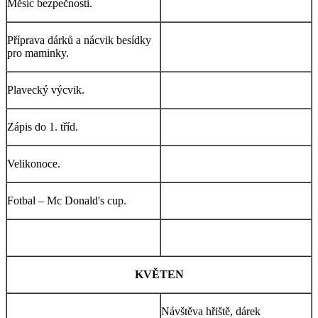
Měsíc bezpečnosti.
Příprava dárků a nácvik besídky
pro maminky.
Plavecký výcvik.
Zápis do 1. tříd.
Velikonoce.
Fotbal – Mc Donald's cup.
KVĚTEN
Návštěva hřiště, dárek