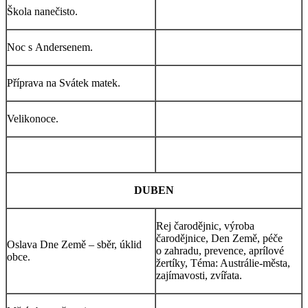
Škola nanečisto.
Noc s Andersenem.
Příprava na Svátek matek.
Velikonoce.
DUBEN
Rej čarodějnic, výroba
čarodějnice, Den Země, péče
Oslava Dne Země – sběr, úklid
o zahradu, prevence, aprílové
obce.
žertíky, Téma: Austrálie-města,
zajímavosti, zvířata.