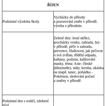
ŘÍJEN
Vycházky do přírody
Podzimní výzdoba školy.
a pozorování změn v přírodě,
výroba z přírodnin.
Zelené dny: lesní skřítci,
procházky venku, zahrada, hry
v přírodě, péče o zahradu,
prevence, Hallowen, jak pečovat
o svá zvířata, třídění odpadu,
kaštany, podzim, kašírování
masky, téma: Asie- čínské
jídlo(nudle), státy, kresba, ukázka
na mapě, tanec, pohádka -
Pokémon, sledování počasí
a změny v přírodě.
Podzimní den s rodiči, zdobení
dýní.