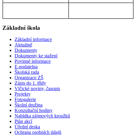
Základní škola
Základní informace
Aktuálně
Dokumenty
Dokumenty ke stažení
Povinné informace
E-podatelna
Školská rada
Organizace ZŠ
Zápis do 1. třídy
Vlčické noviny, časopis
Projekty
Fotogalerie
Školní družina
Konzultační hodiny
Nabídka zájmových kroužků
Plán akcí
Úřední deska
Ochrana osobních údajů