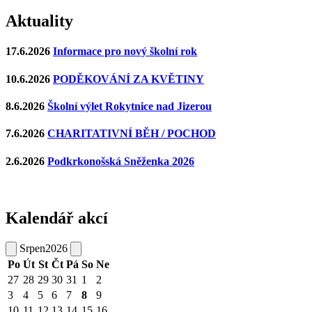
Aktuality
17.6.2026
Informace pro nový školní rok
10.6.2026
PODĚKOVÁNÍ ZA KVĚTINY
8.6.2026
Školní výlet Rokytnice nad Jizerou
7.6.2026
CHARITATIVNÍ BĚH / POCHOD
2.6.2026
Podkrkonošská Sněženka 2026
Kalendář akcí
Srpen
2026
Po
Út
St
Čt
Pá
So
Ne
27
28
29
30
31
1
2
3
4
5
6
7
8
9
10
11
12
13
14
15
16