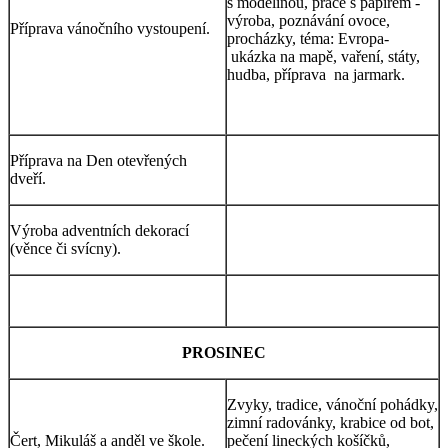
s modelínou, práce s papírem -
výroba, poznávání ovoce,
Příprava vánočního vystoupení.
procházky, téma: Evropa-
ukázka na mapě, vaření, státy,
hudba, příprava na jarmark.
Příprava na Den otevřených
dveří.
Výroba adventních dekorací
(věnce či svícny).
PROSINEC
Zvyky, tradice, vánoční pohádky,
zimní radovánky, krabice od bot,
Čert, Mikuláš a anděl ve škole.
pečení lineckých košíčků,