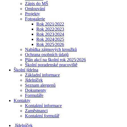
Zápis do MŠ
Omlouvání
Projekty
Fotogalerie
Rok 2021⁄2022
Rok 2022⁄2023
Rok 2023⁄2024
Rok 2024⁄2025
Rok 2025⁄2026
Nabídka zájmových kroužků
Ochrana osobních údajů
Plán akcí na školní rok 2025⁄2026
Školní poradenské pracoviště
Školní jídelna
Základní informace
Jídelníček
Seznam alergenů
Dokumenty
Formuláře
Kontakty
Kontaktní informace
Zaměstnanci
Kontaktní formulář
Jídelníček