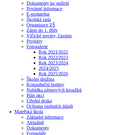
Dokumenty ke stažení
Povinné informace
E-podatelna
Školská rada
Organizace ZŠ
Zápis do 1. třídy
Vlčické noviny, časopis
Projekty
Fotogalerie
Rok 2021⁄2022
Rok 2022⁄2023
Rok 2023⁄2024
2024⁄2025
Rok 2025⁄2026
Školní družina
Konzultační hodiny
Nabídka zájmových kroužků
Plán akcí
Úřední deska
Ochrana osobních údajů
Mateřská škola
Základní informace
Aktuálně
Dokumenty
Formuláře