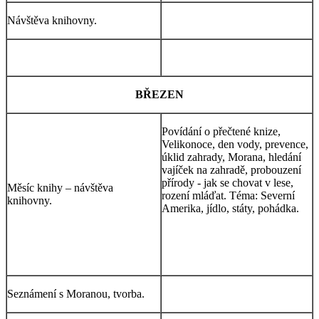
Návštěva knihovny.
BŘEZEN
Povídání o přečtené knize,
Velikonoce, den vody, prevence,
úklid zahrady, Morana, hledání
vajíček na zahradě, probouzení
přírody - jak se chovat v lese,
Měsíc knihy – návštěva
rození mláďat. Téma: Severní
knihovny.
Amerika, jídlo, státy, pohádka.
Seznámení s Moranou, tvorba.