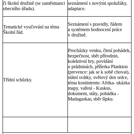
či školní družině (se zaměstnanci
seznámení s novými spolužáky,
obecního úřadu).
adaptace.
Seznámení s pravidly, řádem
Tematické vyučování na téma
a systémem hodnocení práce
Školní řád.
v družině.
Procházky venku, čtení pohádek,
bezpečnost, sběr přírodnin,
kolektivní hry, povídání
o prádninách, příšerka Plankton
(prevence: jak se k sobě chovat),
státní svátky, světový den srdce,
Třídní schůzky.
téma kontintentu: Afrika- ukázka
mapy, vaření - Kuskus,
dokument, státy, pohádka -
Madagaskar
,
sběr šípku.