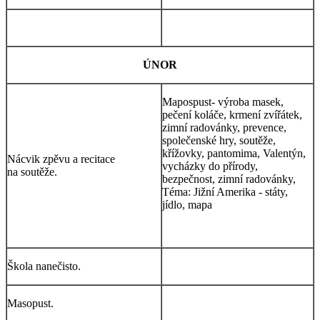
ÚNOR
Mapospust- výroba masek,
pečení koláče, krmení zvířátek,
zimní radovánky, prevence,
společenské hry, soutěže,
křížovky, pantomima, Valentýn,
Nácvik zpěvu a recitace
vycházky do přírody,
na soutěže.
bezpečnost, zimní radovánky,
Téma: Jižní Amerika - státy,
jídlo, mapa
Škola nanečisto.
Masopust.