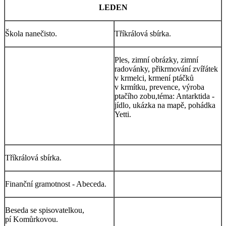
LEDEN
Škola nanečisto.
Tříkrálová sbírka.
Ples, zimní obrázky, zimní
radovánky, přikrmování zvířátek
v krmelci, krmení ptáčků
v krmítku, prevence, výroba
ptačího zobu,téma: Antarktida -
jídlo, ukázka na mapě, pohádka
Yetti.
Tříkrálová sbírka.
Finanční gramotnost - Abeceda.
Beseda se spisovatelkou,
pí Komůrkovou.