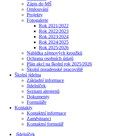
Zápis do MŠ
Omlouvání
Projekty
Fotogalerie
Rok 2021⁄2022
Rok 2022⁄2023
Rok 2023⁄2024
Rok 2024⁄2025
Rok 2025⁄2026
Nabídka zájmových kroužků
Ochrana osobních údajů
Plán akcí na školní rok 2025⁄2026
Školní poradenské pracoviště
Školní jídelna
Základní informace
Jídelníček
Seznam alergenů
Dokumenty
Formuláře
Kontakty
Kontaktní informace
Zaměstnanci
Kontaktní formulář
Jídelníček