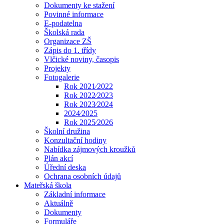
Dokumenty ke stažení
Povinné informace
E-podatelna
Školská rada
Organizace ZŠ
Zápis do 1. třídy
Vlčické noviny, časopis
Projekty
Fotogalerie
Rok 2021⁄2022
Rok 2022⁄2023
Rok 2023⁄2024
2024⁄2025
Rok 2025⁄2026
Školní družina
Konzultační hodiny
Nabídka zájmových kroužků
Plán akcí
Úřední deska
Ochrana osobních údajů
Mateřská škola
Základní informace
Aktuálně
Dokumenty
Formuláře