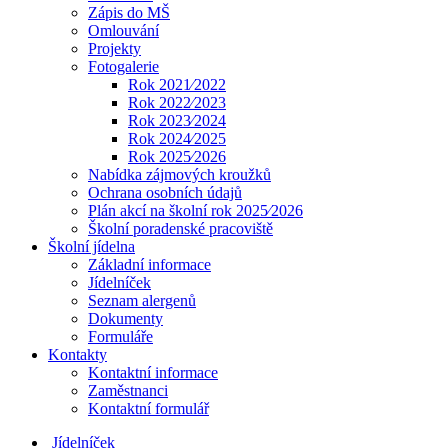
Zápis do MŠ
Omlouvání
Projekty
Fotogalerie
Rok 2021⁄2022
Rok 2022⁄2023
Rok 2023⁄2024
Rok 2024⁄2025
Rok 2025⁄2026
Nabídka zájmových kroužků
Ochrana osobních údajů
Plán akcí na školní rok 2025⁄2026
Školní poradenské pracoviště
Školní jídelna
Základní informace
Jídelníček
Seznam alergenů
Dokumenty
Formuláře
Kontakty
Kontaktní informace
Zaměstnanci
Kontaktní formulář
Jídelníček