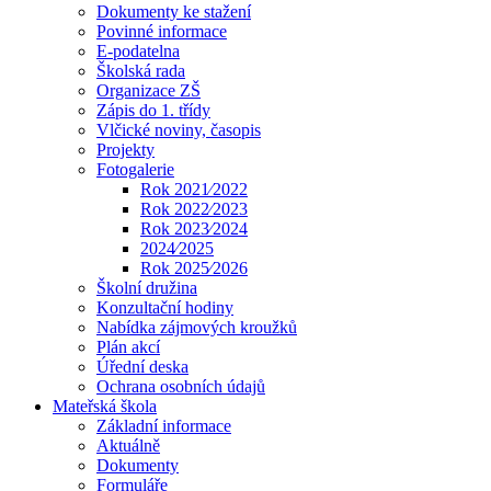
Dokumenty ke stažení
Povinné informace
E-podatelna
Školská rada
Organizace ZŠ
Zápis do 1. třídy
Vlčické noviny, časopis
Projekty
Fotogalerie
Rok 2021⁄2022
Rok 2022⁄2023
Rok 2023⁄2024
2024⁄2025
Rok 2025⁄2026
Školní družina
Konzultační hodiny
Nabídka zájmových kroužků
Plán akcí
Úřední deska
Ochrana osobních údajů
Mateřská škola
Základní informace
Aktuálně
Dokumenty
Formuláře