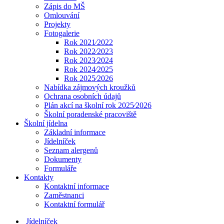
Zápis do MŠ
Omlouvání
Projekty
Fotogalerie
Rok 2021⁄2022
Rok 2022⁄2023
Rok 2023⁄2024
Rok 2024⁄2025
Rok 2025⁄2026
Nabídka zájmových kroužků
Ochrana osobních údajů
Plán akcí na školní rok 2025⁄2026
Školní poradenské pracoviště
Školní jídelna
Základní informace
Jídelníček
Seznam alergenů
Dokumenty
Formuláře
Kontakty
Kontaktní informace
Zaměstnanci
Kontaktní formulář
Jídelníček