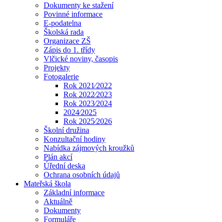
Dokumenty ke stažení
Povinné informace
E-podatelna
Školská rada
Organizace ZŠ
Zápis do 1. třídy
Vlčické noviny, časopis
Projekty
Fotogalerie
Rok 2021⁄2022
Rok 2022⁄2023
Rok 2023⁄2024
2024⁄2025
Rok 2025⁄2026
Školní družina
Konzultační hodiny
Nabídka zájmových kroužků
Plán akcí
Úřední deska
Ochrana osobních údajů
Mateřská škola
Základní informace
Aktuálně
Dokumenty
Formuláře