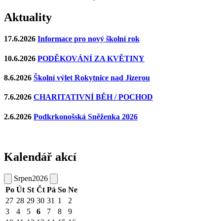
Aktuality
17.6.2026
Informace pro nový školní rok
10.6.2026
PODĚKOVÁNÍ ZA KVĚTINY
8.6.2026
Školní výlet Rokytnice nad Jizerou
7.6.2026
CHARITATIVNÍ BĚH / POCHOD
2.6.2026
Podkrkonošská Sněženka 2026
Kalendář akcí
Srpen
2026
Po
Út
St
Čt
Pá
So
Ne
27
28
29
30
31
1
2
3
4
5
6
7
8
9