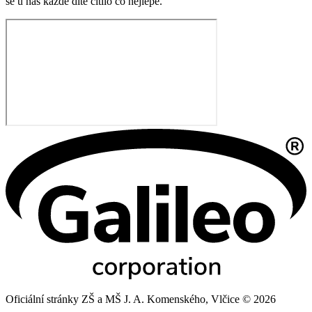
se u nás každé dítě cítilo co nejlépe.
Oficiální stránky ZŠ a MŠ J. A. Komenského, Vlčice © 2026