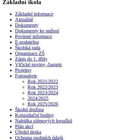
Základní škola
Základní informace
Aktuálně
Dokumenty
Dokumenty ke stažení
Povinné informace
E-podatelna
Školská rada
Organizace ZŠ
Zápis do 1. třídy
Vlčické noviny, časopis
Projekty
Fotogalerie
Rok 2021⁄2022
Rok 2022⁄2023
Rok 2023⁄2024
2024⁄2025
Rok 2025⁄2026
Školní družina
Konzultační hodiny
Nabídka zájmových kroužků
Plán akcí
Úřední deska
Ochrana osobních údajů