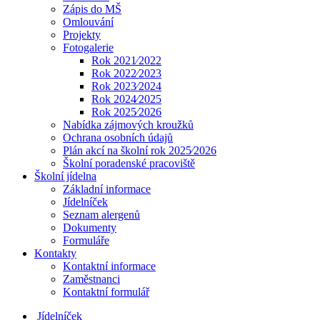
Zápis do MŠ
Omlouvání
Projekty
Fotogalerie
Rok 2021⁄2022
Rok 2022⁄2023
Rok 2023⁄2024
Rok 2024⁄2025
Rok 2025⁄2026
Nabídka zájmových kroužků
Ochrana osobních údajů
Plán akcí na školní rok 2025⁄2026
Školní poradenské pracoviště
Školní jídelna
Základní informace
Jídelníček
Seznam alergenů
Dokumenty
Formuláře
Kontakty
Kontaktní informace
Zaměstnanci
Kontaktní formulář
Jídelníček