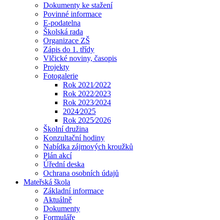
Dokumenty ke stažení
Povinné informace
E-podatelna
Školská rada
Organizace ZŠ
Zápis do 1. třídy
Vlčické noviny, časopis
Projekty
Fotogalerie
Rok 2021⁄2022
Rok 2022⁄2023
Rok 2023⁄2024
2024⁄2025
Rok 2025⁄2026
Školní družina
Konzultační hodiny
Nabídka zájmových kroužků
Plán akcí
Úřední deska
Ochrana osobních údajů
Mateřská škola
Základní informace
Aktuálně
Dokumenty
Formuláře