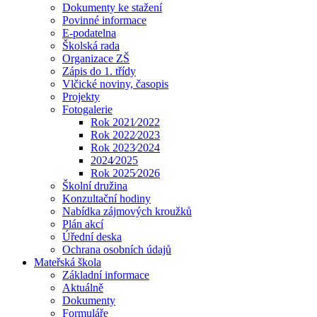
Dokumenty ke stažení
Povinné informace
E-podatelna
Školská rada
Organizace ZŠ
Zápis do 1. třídy
Vlčické noviny, časopis
Projekty
Fotogalerie
Rok 2021⁄2022
Rok 2022⁄2023
Rok 2023⁄2024
2024⁄2025
Rok 2025⁄2026
Školní družina
Konzultační hodiny
Nabídka zájmových kroužků
Plán akcí
Úřední deska
Ochrana osobních údajů
Mateřská škola
Základní informace
Aktuálně
Dokumenty
Formuláře