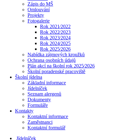
Zápis do MŠ
Omlouvání
Projekty
Fotogalerie
Rok 2021⁄2022
Rok 2022⁄2023
Rok 2023⁄2024
Rok 2024⁄2025
Rok 2025⁄2026
Nabídka zájmových kroužků
Ochrana osobních údajů
Plán akcí na školní rok 2025⁄2026
Školní poradenské pracoviště
Školní jídelna
Základní informace
Jídelníček
Seznam alergenů
Dokumenty
Formuláře
Kontakty
Kontaktní informace
Zaměstnanci
Kontaktní formulář
Jídelníček