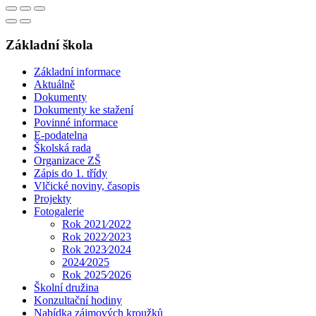
Základní škola
Základní informace
Aktuálně
Dokumenty
Dokumenty ke stažení
Povinné informace
E-podatelna
Školská rada
Organizace ZŠ
Zápis do 1. třídy
Vlčické noviny, časopis
Projekty
Fotogalerie
Rok 2021⁄2022
Rok 2022⁄2023
Rok 2023⁄2024
2024⁄2025
Rok 2025⁄2026
Školní družina
Konzultační hodiny
Nabídka zájmových kroužků