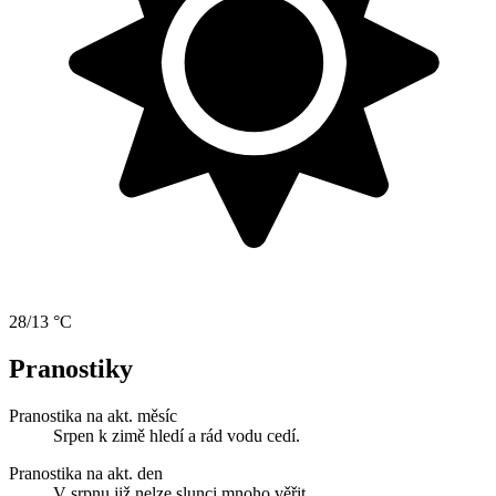
28/13 °C
Pranostiky
Pranostika na akt. měsíc
Srpen k zimě hledí a rád vodu cedí.
Pranostika na akt. den
V srpnu již nelze slunci mnoho věřit.