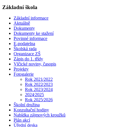
Základní škola
Základní informace
Aktuálně
Dokumenty
Dokumenty ke stažení
Povinné informace
E-podatelna
Školská rada
Organizace ZŠ
Zápis do 1. třídy
Vlčické noviny, časopis
Projekty
Fotogalerie
Rok 2021⁄2022
Rok 2022⁄2023
Rok 2023⁄2024
2024⁄2025
Rok 2025⁄2026
Školní družina
Konzultační hodiny
Nabídka zájmových kroužků
Plán akcí
Úřední deska