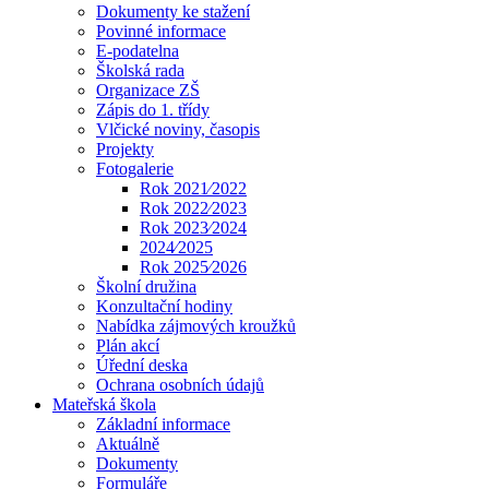
Dokumenty ke stažení
Povinné informace
E-podatelna
Školská rada
Organizace ZŠ
Zápis do 1. třídy
Vlčické noviny, časopis
Projekty
Fotogalerie
Rok 2021⁄2022
Rok 2022⁄2023
Rok 2023⁄2024
2024⁄2025
Rok 2025⁄2026
Školní družina
Konzultační hodiny
Nabídka zájmových kroužků
Plán akcí
Úřední deska
Ochrana osobních údajů
Mateřská škola
Základní informace
Aktuálně
Dokumenty
Formuláře