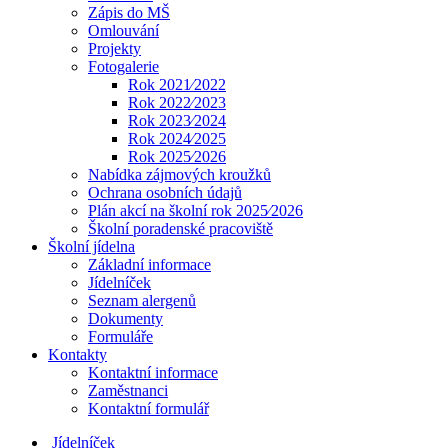
Zápis do MŠ
Omlouvání
Projekty
Fotogalerie
Rok 2021⁄2022
Rok 2022⁄2023
Rok 2023⁄2024
Rok 2024⁄2025
Rok 2025⁄2026
Nabídka zájmových kroužků
Ochrana osobních údajů
Plán akcí na školní rok 2025⁄2026
Školní poradenské pracoviště
Školní jídelna
Základní informace
Jídelníček
Seznam alergenů
Dokumenty
Formuláře
Kontakty
Kontaktní informace
Zaměstnanci
Kontaktní formulář
Jídelníček