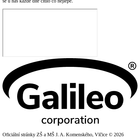
se u nás každé dítě cítilo co nejlépe.
Oficiální stránky ZŠ a MŠ J. A. Komenského, Vlčice © 2026