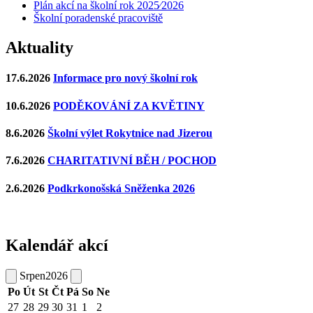
Plán akcí na školní rok 2025⁄2026
Školní poradenské pracoviště
Aktuality
17.6.2026
Informace pro nový školní rok
10.6.2026
PODĚKOVÁNÍ ZA KVĚTINY
8.6.2026
Školní výlet Rokytnice nad Jizerou
7.6.2026
CHARITATIVNÍ BĚH / POCHOD
2.6.2026
Podkrkonošská Sněženka 2026
Kalendář akcí
Srpen
2026
Po
Út
St
Čt
Pá
So
Ne
27
28
29
30
31
1
2