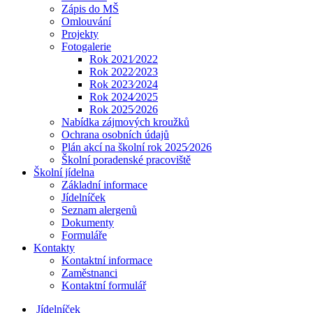
Zápis do MŠ
Omlouvání
Projekty
Fotogalerie
Rok 2021⁄2022
Rok 2022⁄2023
Rok 2023⁄2024
Rok 2024⁄2025
Rok 2025⁄2026
Nabídka zájmových kroužků
Ochrana osobních údajů
Plán akcí na školní rok 2025⁄2026
Školní poradenské pracoviště
Školní jídelna
Základní informace
Jídelníček
Seznam alergenů
Dokumenty
Formuláře
Kontakty
Kontaktní informace
Zaměstnanci
Kontaktní formulář
Jídelníček