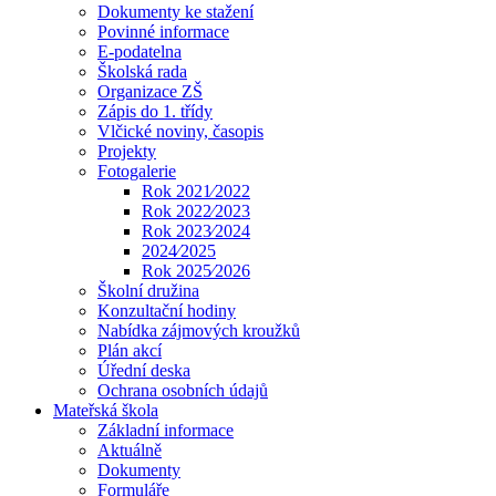
Dokumenty ke stažení
Povinné informace
E-podatelna
Školská rada
Organizace ZŠ
Zápis do 1. třídy
Vlčické noviny, časopis
Projekty
Fotogalerie
Rok 2021⁄2022
Rok 2022⁄2023
Rok 2023⁄2024
2024⁄2025
Rok 2025⁄2026
Školní družina
Konzultační hodiny
Nabídka zájmových kroužků
Plán akcí
Úřední deska
Ochrana osobních údajů
Mateřská škola
Základní informace
Aktuálně
Dokumenty
Formuláře