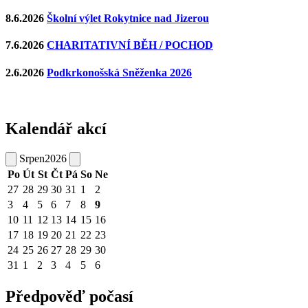
8.6.2026
Školní výlet Rokytnice nad Jizerou
7.6.2026
CHARITATIVNÍ BĚH / POCHOD
2.6.2026
Podkrkonošská Sněženka 2026
Kalendář akcí
Srpen
2026
Po
Út
St
Čt
Pá
So
Ne
27
28
29
30
31
1
2
3
4
5
6
7
8
9
10
11
12
13
14
15
16
17
18
19
20
21
22
23
24
25
26
27
28
29
30
31
1
2
3
4
5
6
Předpověď počasí