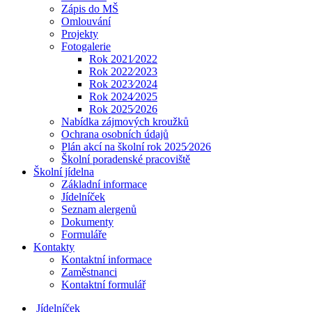
Zápis do MŠ
Omlouvání
Projekty
Fotogalerie
Rok 2021⁄2022
Rok 2022⁄2023
Rok 2023⁄2024
Rok 2024⁄2025
Rok 2025⁄2026
Nabídka zájmových kroužků
Ochrana osobních údajů
Plán akcí na školní rok 2025⁄2026
Školní poradenské pracoviště
Školní jídelna
Základní informace
Jídelníček
Seznam alergenů
Dokumenty
Formuláře
Kontakty
Kontaktní informace
Zaměstnanci
Kontaktní formulář
Jídelníček