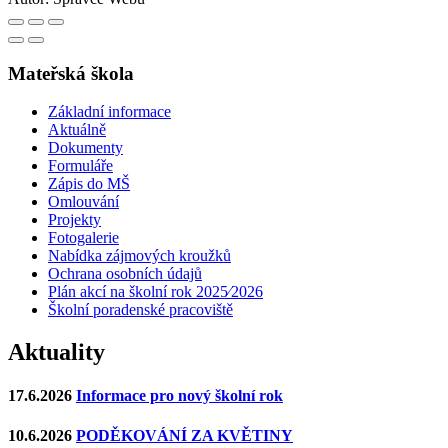
Mateřská škola
Základní informace
Aktuálně
Dokumenty
Formuláře
Zápis do MŠ
Omlouvání
Projekty
Fotogalerie
Nabídka zájmových kroužků
Ochrana osobních údajů
Plán akcí na školní rok 2025⁄2026
Školní poradenské pracoviště
Aktuality
17.6.2026
Informace pro nový školní rok
10.6.2026
PODĚKOVÁNÍ ZA KVĚTINY