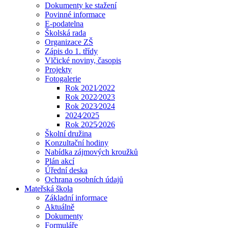
Dokumenty ke stažení
Povinné informace
E-podatelna
Školská rada
Organizace ZŠ
Zápis do 1. třídy
Vlčické noviny, časopis
Projekty
Fotogalerie
Rok 2021⁄2022
Rok 2022⁄2023
Rok 2023⁄2024
2024⁄2025
Rok 2025⁄2026
Školní družina
Konzultační hodiny
Nabídka zájmových kroužků
Plán akcí
Úřední deska
Ochrana osobních údajů
Mateřská škola
Základní informace
Aktuálně
Dokumenty
Formuláře