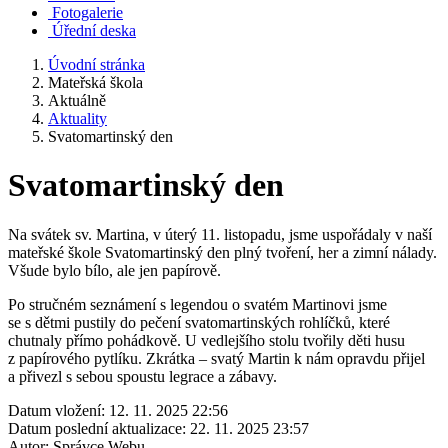
Fotogalerie
Úřední deska
Úvodní stránka
Mateřská škola
Aktuálně
Aktuality
Svatomartinský den
Svatomartinský den
Na svátek sv. Martina, v úterý 11. listopadu, jsme uspořádaly v naší
mateřské škole Svatomartinský den plný tvoření, her a zimní nálady.
Všude bylo bílo, ale jen papírově.
Po stručném seznámení s legendou o svatém Martinovi jsme
se s dětmi pustily do pečení svatomartinských rohlíčků, které
chutnaly přímo pohádkově. U vedlejšího stolu tvořily děti husu
z papírového pytlíku. Zkrátka – svatý Martin k nám opravdu přijel
a přivezl s sebou spoustu legrace a zábavy.
Datum vložení:
12. 11. 2025 22:56
Datum poslední aktualizace:
22. 11. 2025 23:57
Autor:
Správce Webu