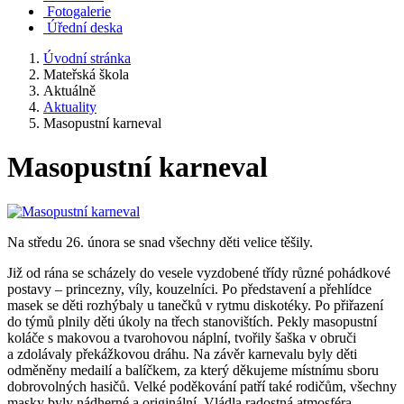
Fotogalerie
Úřední deska
Úvodní stránka
Mateřská škola
Aktuálně
Aktuality
Masopustní karneval
Masopustní karneval
Na středu 26. února se snad všechny děti velice těšily.
Již od rána se scházely do vesele vyzdobené třídy různé pohádkové
postavy – princezny, víly, kouzelníci. Po představení a přehlídce
masek se děti rozhýbaly u tanečků v rytmu diskotéky. Po přiřazení
do týmů plnily děti úkoly na třech stanovištích. Pekly masopustní
koláče s makovou a tvarohovou náplní, tvořily šaška v obruči
a zdolávaly překážkovou dráhu. Na závěr karnevalu byly děti
odměněny medailí a balíčkem, za který děkujeme místnímu sboru
dobrovolných hasičů. Velké poděkování patří také rodičům, všechny
masky byly nádherné a originální.
Vládla radostná atmosféra