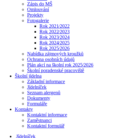
Zápis do MŠ
Omlouvání
Projekty
Fotogalerie
Rok 2021⁄2022
Rok 2022⁄2023
Rok 2023⁄2024
Rok 2024⁄2025
Rok 2025⁄2026
Nabídka zájmových kroužků
Ochrana osobních údajů
Plán akcí na školní rok 2025⁄2026
Školní poradenské pracoviště
Školní jídelna
Základní informace
Jídelníček
Seznam alergenů
Dokumenty
Formuláře
Kontakty
Kontaktní informace
Zaměstnanci
Kontaktní formulář
Jídelníček