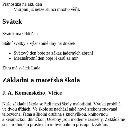
Pranostika na akt. den
V srpnu již nelze slunci mnoho věřit.
Svátek
Svátek má
Oldřiška
Státní svátky a významné dny na dnešek:
Světový den boje za zákaz jaderných zbraní
Mezinárodní den boje lékařů za mír
Zítra má svátek
Lada
Základní a mateřská škola
J. A. Komenského, Vlčice
Naše základní škola se řadí mezi školy malotřídní. Výuka probíhá
ve dvou třídách. Ve škole se nachází také nově zrekonstruovaná
tělocvična, šatna a školní družina s kuchyňkou, knihovnou
a keramickou dílničkou. Učebny jsou moderně zařízeny. Zakládáme
si na rodinném prostředí a individuálním přístupu k žákům.