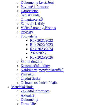
Dokumenty ke stažení
Povinné informace
E-podatelna
Školská rada
Organizace ZŠ
Zápis do 1. třídy
Vlčické noviny, časopis
Projekty
Fotogalerie
Rok 2021⁄2022
Rok 2022⁄2023
Rok 2023⁄2024
2024⁄2025
Rok 2025⁄2026
Školní družina
Konzultační hodiny
Nabídka zájmových kroužků
Plán akcí
Úřední deska
Ochrana osobních údajů
Mateřská škola
Základní informace
Aktuálně
Dokumenty
Formuláře