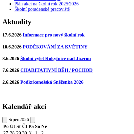
Plán akcí na školní rok 2025⁄2026
Školní poradenské pracoviště
Aktuality
17.6.2026
Informace pro nový školní rok
10.6.2026
PODĚKOVÁNÍ ZA KVĚTINY
8.6.2026
Školní výlet Rokytnice nad Jizerou
7.6.2026
CHARITATIVNÍ BĚH / POCHOD
2.6.2026
Podkrkonošská Sněženka 2026
Kalendář akcí
Srpen
2026
Po
Út
St
Čt
Pá
So
Ne
27
28
29
30
31
1
2