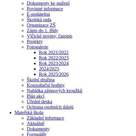
Dokumenty ke stažení
Povinné informace
E-podatelna
Školská rada
Organizace ZŠ
Zápis do 1. třídy
Vlčické noviny, časopis
Projekty
Fotogalerie
Rok 2021⁄2022
Rok 2022⁄2023
Rok 2023⁄2024
2024⁄2025
Rok 2025⁄2026
Školní družina
Konzultační hodiny
Nabídka zájmových kroužků
Plán akcí
Úřední deska
Ochrana osobních údajů
Mateřská škola
Základní informace
Aktuálně
Dokumenty
Formuláře