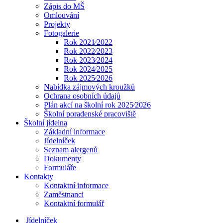
Zápis do MŠ
Omlouvání
Projekty
Fotogalerie
Rok 2021⁄2022
Rok 2022⁄2023
Rok 2023⁄2024
Rok 2024⁄2025
Rok 2025⁄2026
Nabídka zájmových kroužků
Ochrana osobních údajů
Plán akcí na školní rok 2025⁄2026
Školní poradenské pracoviště
Školní jídelna
Základní informace
Jídelníček
Seznam alergenů
Dokumenty
Formuláře
Kontakty
Kontaktní informace
Zaměstnanci
Kontaktní formulář
Jídelníček