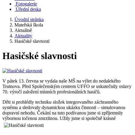
Fotogalerie
Úřední deska
Úvodní stránka
Mateřská škola
Aktuálně
Aktuality
Hasičské slavnosti
Hasičské slavnosti
V pátek 13. června se vydala naše MŠ na výlet do nedalekého
Trutnova. Před Společenským centrem UFFO se uskutečnily oslavy
70. výročí založení místních profesionálních hasičů.
Děti si prohlédly techniku složek integrovaného záchranného
systému a sledovaly dynamickou ukázku činnosti – simulovanou
dopravní nehodu.
Čekání na tuto podívanou jsme si zpříjemnily
výbornou točen
ou zmrzlinou. Užily jsme si společně krásné