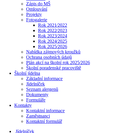
Zápis do MŠ
Omlouvání
Projekty
Fotogalerie
Rok 2021⁄2022
Rok 2022⁄2023
Rok 2023⁄2024
Rok 2024⁄2025
Rok 2025⁄2026
Nabídka zájmových kroužků
Ochrana osobních údajů
Plán akcí na školní rok 2025⁄2026
Školní poradenské pracoviště
Školní jídelna
Základní informace
Jídelníček
Seznam alergenů
Dokumenty
Formuláře
Kontakty
Kontaktní informace
Zaměstnanci
Kontaktní formulář
Jídelníček