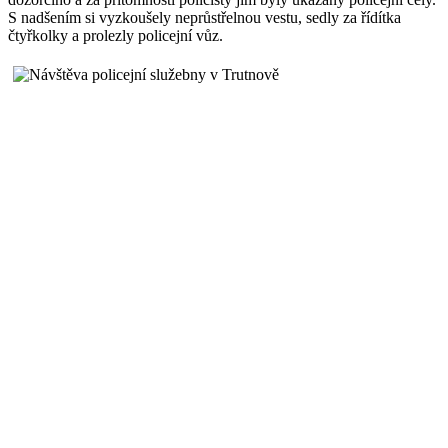
S nadšením si vyzkoušely neprůstřelnou vestu, sedly za řídítka
čtyřkolky a prolezly policejní vůz.