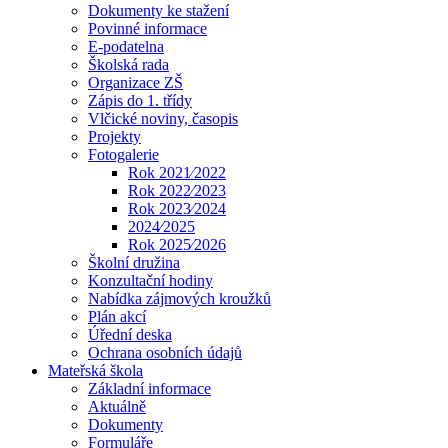
Dokumenty ke stažení
Povinné informace
E-podatelna
Školská rada
Organizace ZŠ
Zápis do 1. třídy
Vlčické noviny, časopis
Projekty
Fotogalerie
Rok 2021⁄2022
Rok 2022⁄2023
Rok 2023⁄2024
2024⁄2025
Rok 2025⁄2026
Školní družina
Konzultační hodiny
Nabídka zájmových kroužků
Plán akcí
Úřední deska
Ochrana osobních údajů
Mateřská škola
Základní informace
Aktuálně
Dokumenty
Formuláře