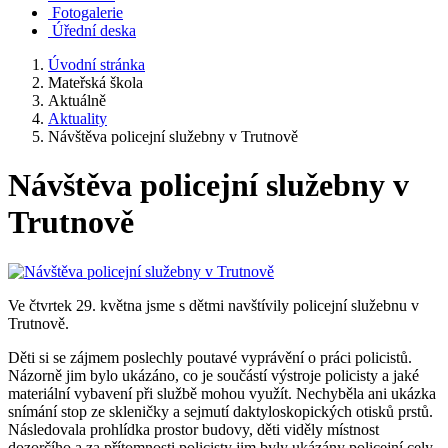
Fotogalerie
Úřední deska
Úvodní stránka
Mateřská škola
Aktuálně
Aktuality
Návštěva policejní služebny v Trutnově
Návštěva policejní služebny v
Trutnově
Ve čtvrtek 29. května jsme s dětmi navštívily policejní služebnu v
Trutnově.
Děti si se zájmem poslechly poutavé vyprávění o práci policistů.
Názorně jim bylo ukázáno, co je součástí výstroje policisty a jaké
materiální vybavení při službě mohou využít. Nechyběla ani ukázka
snímání stop ze skleničky a sejmutí daktyloskopických otisků prstů.
Následovala prohlídka prostor budovy, děti viděly místnost
dozorčího a za přítomnosti policisty jim byly ukázány policejní cely.