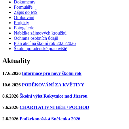
Dokumenty
Formuláře
Zápis do MŠ
Omlouvání
Projekty
Fotogalerie
Nabídka zájmových kroužků
Ochrana osobních údajů
Plán akcí na školní rok 2025⁄2026
Školní poradenské pracoviště
Aktuality
17.6.2026
Informace pro nový školní rok
10.6.2026
PODĚKOVÁNÍ ZA KVĚTINY
8.6.2026
Školní výlet Rokytnice nad Jizerou
7.6.2026
CHARITATIVNÍ BĚH / POCHOD
2.6.2026
Podkrkonošská Sněženka 2026