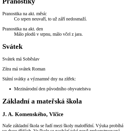
Pranostiky
Pranostika na akt. měsíc
Co srpen neuvaří, to už září nedosmaží.
Pranostika na akt. den
Málo plodů v srpnu, málo včel z jara.
Svátek
Svátek má
Soběslav
Zítra má svátek
Roman
Státní svátky a významné dny na zítřek:
Mezinárodní den původního obyvatelstva
Základní a mateřská škola
J. A. Komenského, Vlčice
Naše základní škola se řadí mezi školy malotřídní. Výuka probíhá
ve dvou třídách. Ve škole se nachází také nově zrekonstruovaná